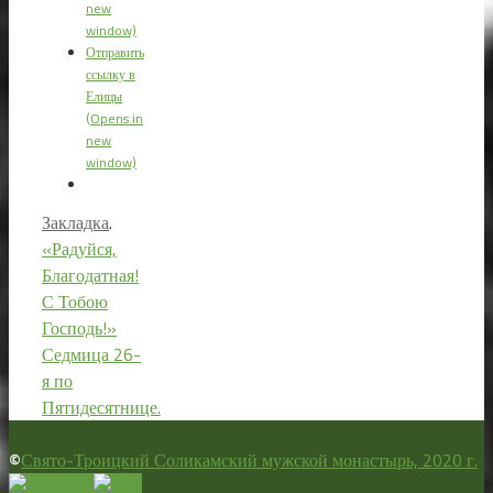
new
window)
Отправить
ссылку в
Елицы
(Opens in
new
window)
Закладка
.
«Радуйся,
Благодатная!
С Тобою
Господь!»
Седмица 26-
я по
Пятидесятнице.
©
Свято-Троицкий Соликамский мужской монастырь, 2020 г.