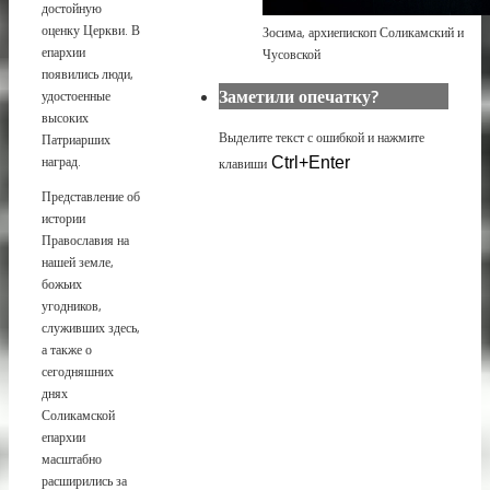
достойную
оценку Церкви. В
Зосима, архиепископ Соликамский и
епархии
Чусовской
появились люди,
Заметили опечатку?
удостоенные
высоких
Выделите текст с ошибкой и нажмите
Патриарших
наград.
клавиши
Ctrl+Enter
Представление об
истории
Православия на
нашей земле,
божьих
угодников,
служивших здесь,
а также о
сегодняшних
днях
Соликамской
епархии
масштабно
расширились за