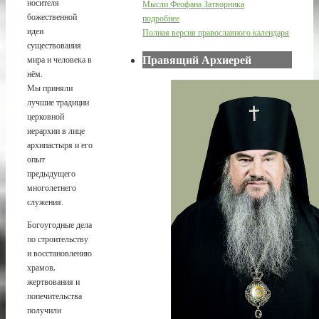
носителя
Мысли Феофана Затворника
божественной
подробнее
идеи
Полная версия православного календаря
существования
Правящий Архиерей
мира и человека в
нём.
Мы приняли
лучшие традиции
церковной
иерархии в лице
архипастыря и его
опыт
предыдущего
многолетнего
служения.
Богоугодные дела
по строительству
и восстановлению
храмов,
жертвования и
попечительства
получили