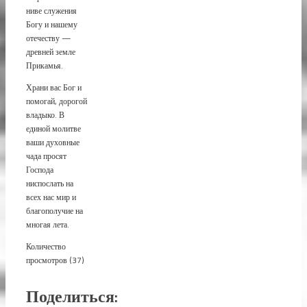
ниве служения
Богу и нашему
отечеству —
древней земле
Прикамья.
Храни вас Бог и
помогай, дорогой
владыко. В
единой молитве
ваши духовные
чада просят
Господа
ниспослать на
всех нас мир и
благополучие на
многая лета.
Количество
просмотров (37)
Поделиться: