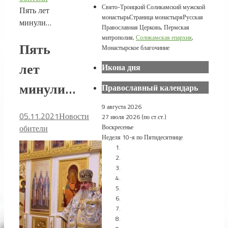
Свято-Троицкий Соликамский мужской
Пять лет
монастырь
Страница монастыря
Русская
минули…
Православная Церковь, Пермская
митрополия,
Соликамская епархия
,
Пять
Монастырское благочиние
лет
Икона дня
минули…
Православный календарь
9 августа 2026
05.11.2021
Новости
27 июля 2026 (по ст.ст.)
Воскресенье
обители
Неделя 10-я по Пятидесятнице