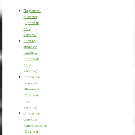
Поделитесь
в Twitter
(Opens in
new
window)
Click to
share on
Google+
(Opens in
new
window)
Отправить
ссылку в
ВКонтакте
(Opens in
new
window)
Отправить
ссылку в
Одноклассники
(Opens in