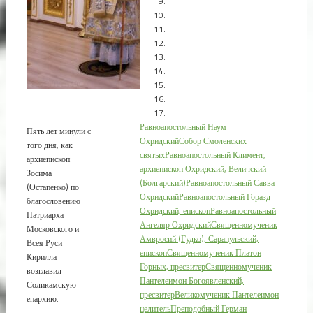
Равноапостольный Наум
Пять лет минули с
Охридский
Собор Смоленских
того дня, как
святых
Равноапостольный Климент,
архиепископ
архиепископ Охридский, Величский
Зосима
(Болгарский)
Равноапостольный Савва
(Остапенко) по
Охридский
Равноапостольный Горазд
благословению
Охридский, епископ
Равноапостольный
Патриарха
Ангеляр Охридский
Священномученик
Московского и
Амвросий (Гудко), Сарапульский,
Всея Руси
епископ
Священномученик Платон
Кирилла
Горных, пресвитер
Священномученик
возглавил
Пантелеимон Богоявленский,
Соликамскую
пресвитер
Великомученик Пантелеимон
епархию.
целитель
Преподобный Герман