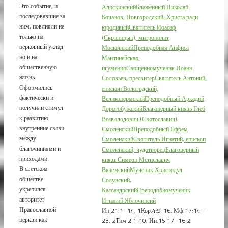
Это событие, и
Аляскинский
Блаженный Николай
последовавшие за
Кочанов, Новгородский, Христа ради
ним, повлияли не
юродивый
Святитель Иоасаф
только на
(Скрипицын), митрополит
церковный уклад
Московский
Преподобная Анфиса
но и на
Мантинейская,
общественную
игумения
Священномученик Иоанн
жизнь.
Соловьев, пресвитер
Святитель Антоний,
Оформились
епископ Вологодский,
фактически и
Великопермский
Преподобный Аркадий
получили стимул
Дорогобужский
Благоверный князь Глеб
к развитию
Всеволодович (Святославич)
внутренние связи
Смоленский
Преподобный Ефрем
между
Смоленский
Святитель Игнатий, епископ
благочиниями и
Смоленский, чудотворец
Благоверный
приходами.
князь Симеон Мстиславич
В светском
Вяземский
Мученик Христодул
обществе
Солунский,
укрепился
Кассандрский
Преподобномученик
авторитет
Игнатий Яблочинсий
Православной
Ин.21:1–14, 1Кор.4:9-16, Мф.17:14–
церкви как
23, 2Тим.2:1-10, Ин.15:17–16:2