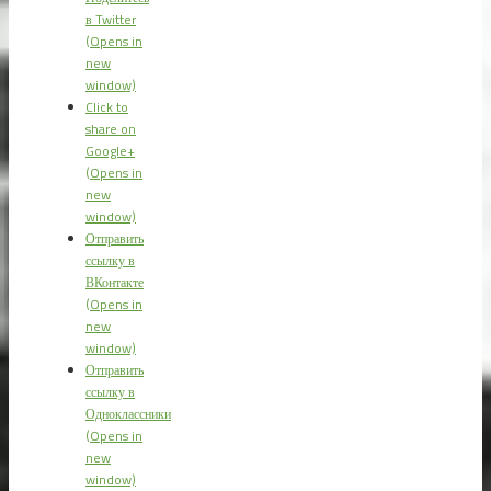
в Twitter
(Opens in
new
window)
Click to
share on
Google+
(Opens in
new
window)
Отправить
ссылку в
ВКонтакте
(Opens in
new
window)
Отправить
ссылку в
Одноклассники
(Opens in
new
window)