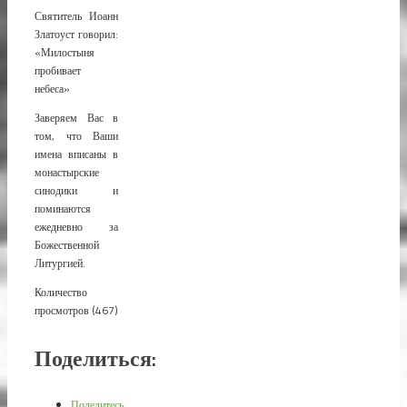
Святитель Иоанн
Златоуст говорил:
«Милостыня
пробивает
небеса»
Заверяем Вас в
том, что Ваши
имена вписаны в
монастырские
синодики и
поминаются
ежедневно за
Божественной
Литургией.
Количество
просмотров (467)
Поделиться:
Поделитесь