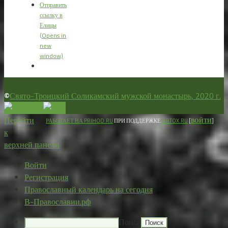
Отправить
ссылку в
Елицы
(Opens in
new
window)
©
Свято-Троицкий Соликамский мужской монастырь, 2020 г.
Перейти
РАБОТАЕТ НА PRIHOD.RU
ПРИ ПОДДЕРЖКЕ
ORTOX.RU
[
ВОЙТИ
]
к
верхней панели
Войти
Регистрация
Православный календарь на сегодня
В-Православии.рф
Поиск