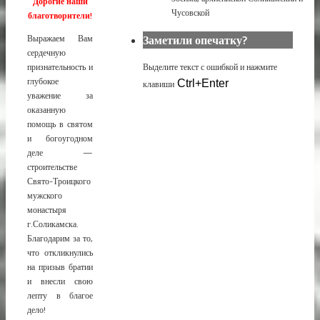
Дорогие наши
Чусовской
благотворители!
Заметили опечатку?
Выражаем Вам
сердечную
Выделите текст с ошибкой и нажмите
признательность и
глубокое
клавиши
Ctrl+Enter
уважение за
оказанную
помощь в святом
и богоугодном
деле —
строительстве
Свято-Троицкого
мужского
монастыря
г.Соликамска.
Благодарим за то,
что откликнулись
на призыв братии
и внесли свою
лепту в благое
дело!