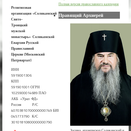
Полная версия православного календаря
Религиозная
организация
«Соликамский
Правящий Архиерей
Свято-
Троицкий
мужской
монастырь»
Соликамской
Епархии
Русской
Православной
Церкви
(Московский
Патриархат)
ИНН
5919001306
КПП
591901001 ОГРН
1025900014689 ПАО
АКБ «Урал ФД»
Россия Р/С
40703810700000000749 БИК
045773790 К/С
30101810800000000790
Зосима, архиепископ Соликамский и