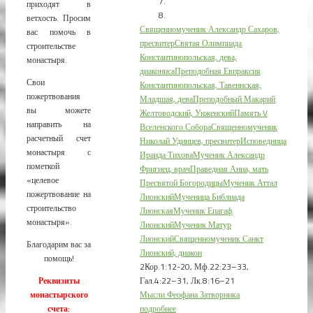
приходят в
ветхость. Просим
Священномученик Александр Сахаров,
вас помочь в
пресвитер
Святая Олимпиада
строительстве
Константинопольская, дева,
монастыря.
диакониса
Преподобная Евпраксия
Свои
Константинопольская, Тавеннская,
пожертвования
Младшая, дева
Преподобный Макарий
вы можете
Желтоводский, Унженский
Память V
направить на
Вселенского Собора
Священномученик
расчетный счет
Николай Удинцев, пресвитер
Исповедница
монастыря с
Ираида Тихова
Мученик Александр
пометкой
Фригиец, врач
Праведная Анна, мать
«целевое
Пресвятой Богородицы
Мученик Аттал
пожертвование на
Лионский
Мученица Библиада
строительство
Лионская
Мученик Епагаф
монастыря».
Лионский
Мученик Матур
Лионский
Священномученик Санкт
Благодарим вас за
Лионский, диакон
помощь!
2Кор.1:12-20, Мф.22:23–33,
Гал.4:22–31, Лк.8:16–21
Реквизиты
Мысли Феофана Затворника
монастырского
подробнее
счета: