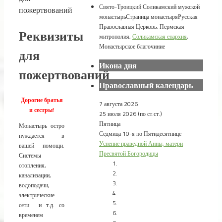
Свято-Троицкий Соликамский мужской
пожертвований
монастырь
Страница монастыря
Русская
Православная Церковь, Пермская
Реквизиты
митрополия,
Соликамская епархия
,
Монастырское благочиние
для
Икона дня
пожертвований
Православный календарь
Дорогие братья
7 августа 2026
и сестры!
25 июля 2026 (по ст.ст.)
Пятница
Монастырь остро
Седмица 10-я по Пятидесятнице
нуждается в
Успение праведной Анны, матери
вашей помощи.
Пресвятой Богородицы
Системы
отопления,
канализации,
водоподачи,
электрические
сети и т.д. со
временем