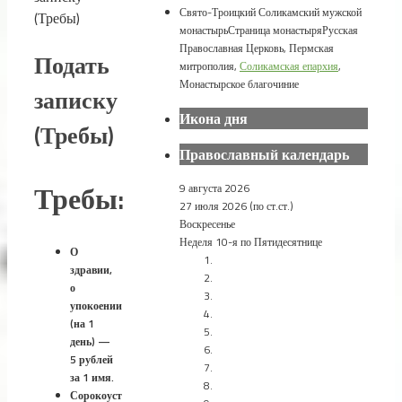
Свято-Троицкий Соликамский мужской
(Требы)
монастырь
Страница монастыря
Русская
Православная Церковь, Пермская
Подать
митрополия,
Соликамская епархия
,
Монастырское благочиние
записку
Икона дня
(Требы)
Православный календарь
Требы:
9 августа 2026
27 июля 2026 (по ст.ст.)
Воскресенье
Неделя 10-я по Пятидесятнице
О
здравии,
о
упокоении
(на 1
день) —
5 рублей
за 1 имя.
Сорокоуст