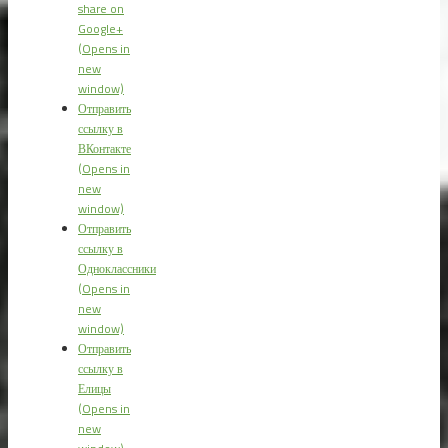
share on
Google+
(Opens in
new
window)
Отправить
ссылку в
ВКонтакте
(Opens in
new
window)
Отправить
ссылку в
Одноклассники
(Opens in
new
window)
Отправить
ссылку в
Елицы
(Opens in
new