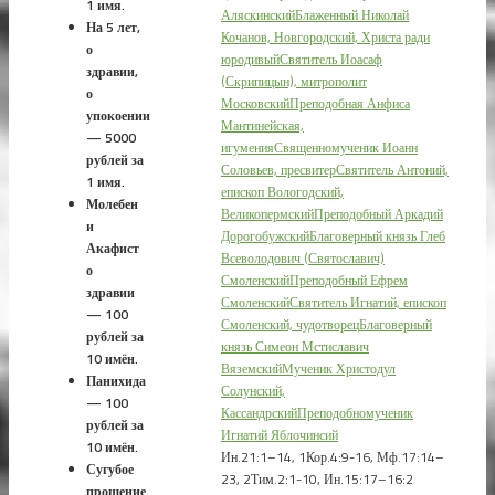
1 имя.
Аляскинский
Блаженный Николай
На 5 лет,
Кочанов, Новгородский, Христа ради
о
юродивый
Святитель Иоасаф
здравии,
(Скрипицын), митрополит
о
Московский
Преподобная Анфиса
упокоении
Мантинейская,
— 5000
игумения
Священномученик Иоанн
рублей за
Соловьев, пресвитер
Святитель Антоний,
1 имя.
епископ Вологодский,
Молебен
Великопермский
Преподобный Аркадий
и
Дорогобужский
Благоверный князь Глеб
Акафист
Всеволодович (Святославич)
о
Смоленский
Преподобный Ефрем
здравии
Смоленский
Святитель Игнатий, епископ
— 100
Смоленский, чудотворец
Благоверный
рублей за
князь Симеон Мстиславич
10 имён.
Вяземский
Мученик Христодул
Панихида
Солунский,
— 100
Кассандрский
Преподобномученик
рублей за
Игнатий Яблочинсий
10 имён.
Ин.21:1–14, 1Кор.4:9-16, Мф.17:14–
Сугубое
23, 2Тим.2:1-10, Ин.15:17–16:2
прошение