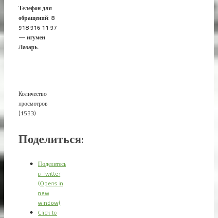
Телефон для
обращений: 8
918 916 11 97
— игумен
Лазарь.
Количество
просмотров
(1533)
Поделиться:
Поделитесь
в Twitter
(Opens in
new
window)
Click to