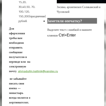
15,20,
30,40,50, 70,
Зосима, архиепископ Соликамский и
100,120,
Чусовской
150,200(праздничная)
Заметили опечатку?
рублей.
Для
Выделите текст с ошибкой и нажмите
оформления
клавиши
Ctrl+Enter
требы вам
необходимо
отправить
сообщение
получателю в
переводе или на
электронную
почту.
ahmadullin.kallinik@yandex.ru
не забывайте
писать свои
имена —
монастырь
всегда молится о
жертвователях.