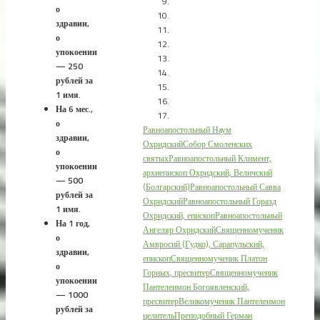
о
здравии,
о
упокоении
— 250
рублей за
1 имя.
На 6 мес.,
о
Равноапостольный Наум
здравии,
Охридский
Собор Смоленских
о
святых
Равноапостольный Климент,
упокоении
архиепископ Охридский, Величский
— 500
(Болгарский)
Равноапостольный Савва
рублей за
Охридский
Равноапостольный Горазд
1 имя.
Охридский, епископ
Равноапостольный
На 1 год,
Ангеляр Охридский
Священномученик
о
Амвросий (Гудко), Сарапульский,
здравии,
епископ
Священномученик Платон
о
Горных, пресвитер
Священномученик
упокоении
Пантелеимон Богоявленский,
— 1000
пресвитер
Великомученик Пантелеимон
рублей за
целитель
Преподобный Герман